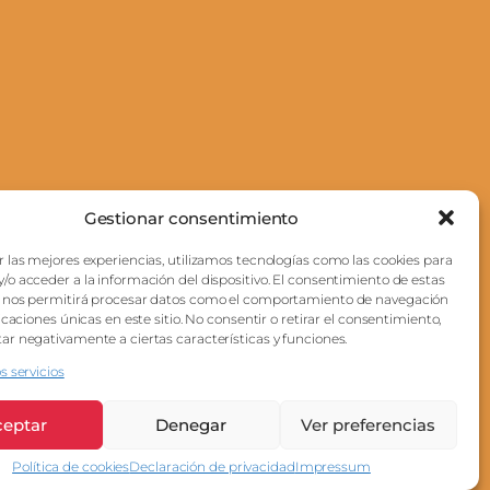
Gestionar consentimiento
r las mejores experiencias, utilizamos tecnologías como las cookies para
/o acceder a la información del dispositivo. El consentimiento de estas
nza y motivación que necesitas
s nos permitirá procesar datos como el comportamiento de navegación
ficaciones únicas en este sitio. No consentir o retirar el consentimiento,
lidades más demandadas por el
ar negativamente a ciertas características y funciones.
s servicios
 en la búsqueda de empleo.
skills más valoradas por las
ceptar
Denegar
Ver preferencias
Política de cookies
Declaración de privacidad
Impressum
nidad activa +45.