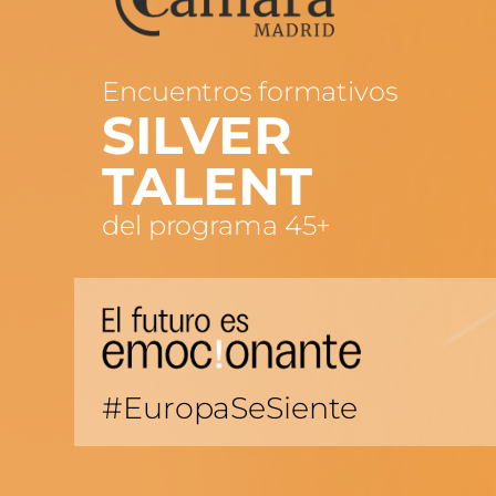
Encuentros formativos
SILVER
TALENT
del programa 45+
#EuropaSeSiente