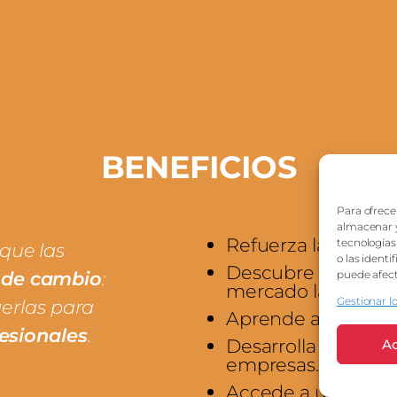
BENEFICIOS
Para ofrece
almacenar y
Refuerza la confia
tecnología
 que las
o las identi
Descubre las habi
 de cambio
:
puede afect
mercado laboral
Gestionar lo
gerlas para
Aprende a usar IA
fesionales
.
Desarrolla las soft 
A
empresas.
Accede a una comu